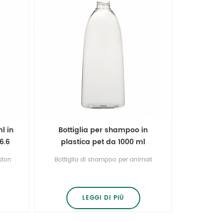
l in
Bottiglia per shampoo in
6.6
plastica pet da 1000 ml
ston
Bottiglia di shampoo per animali
to
domestici di grandi dimensioni da
ston
1000 ml,imballo in bpa per gel
ampo
doccia, shampoo. qualità
o per
assicurata e buon prezzo.
LEGGI DI PIÙ