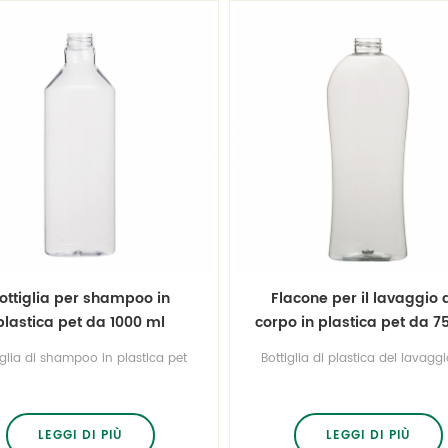
ottiglia per shampoo in
Flacone per il lavaggio 
plastica pet da 1000 ml
corpo in plastica pet da 7
da 25 ml
iglia di shampoo in plastica pet
Bottiglia di plastica del lavaggi
1000 ml,imballo libero bpa, può
corpo dell'animale domestico
essere usato per riempire
capacità di 750ml 25 once,imb
noschiuma, shampoo. qualità
libero bpa, può essere usato 
assicurata e buon prezzo.
riempire bagnoschiuma, sham
LEGGI DI PIÙ
LEGGI DI PIÙ