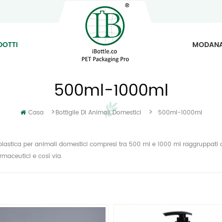
DOTTI
MODAN
500ml-1000ml
>
>
Casa
Bottiglie Di Animali Domestici
500ml-1000ml
 plastica per animali domestici compresi tra 500 ml e 1000 ml raggruppati 
rmaceutici e così via.