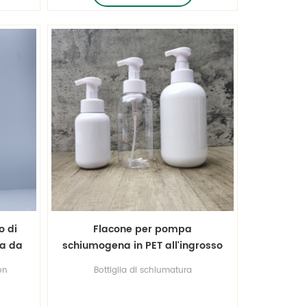
zzo.
o di
Flacone per pompa
a da
schiumogena in PET all'ingrosso
on
Bottiglia di schiumatura
lore
dell'ANIMALE DOMESTICO, colore
erse
personalizzato, servizio di