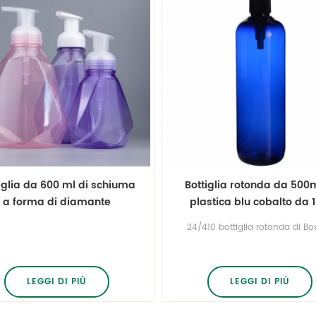
iglia da 600 ml di schiuma
Bottiglia rotonda da 500m
a forma di diamante
plastica blu cobalto da 1
once blu cobalto
24/410 bottiglia rotonda di Bo
da 500ml 16.6 oz blu cobal
visualizza altre misure pet bo
round bottles ottieni uno st
per bottiglie di plastica gratuit
LEGGI DI PIÙ
LEGGI DI PIÙ
il tuo marchio!