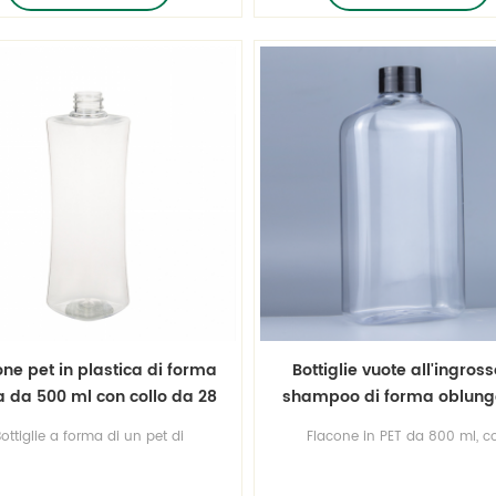
qualità assicurata e buon pre
one pet in plastica di forma
Bottiglie vuote all'ingross
a da 500 ml con collo da 28
shampoo di forma oblung
 per lozione o shampoo
800 ml
Bottiglie a forma di un pet di
Flacone in PET da 800 ml, c
kpet28-500-22d
stica da 28mm 500ml 16oz 38g
misura del collo 28/410, il co
sualizzare più bottiglie a forma
può essere personalizzato, div