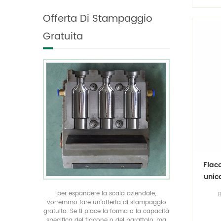
forma unica in tutte le
Offerta Di Stampaggio
taglie realizza la tua
confezione di prodotto
Gratuita
unica con la nostra
offerta di stampaggio
gratuita
Flac
unic
mm
per espandere la scala aziendale,
vorremmo fare un'offerta di stampaggio
pla
gratuita. Se ti piace la forma o la capacità
vi
specifica del flacone o del barattolo, ma