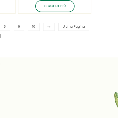
etichettatura e stampa.
LEGGI DI PIÙ
8
9
10
Ultima Pagina