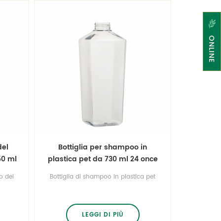
del
Bottiglia per shampoo in
50 ml
plastica pet da 730 ml 24 once
o del
Bottiglia di shampoo in plastica pet
 di
da 730 ml 24 onceimballo libero
allo
bpa, può essere usato per riempire
per
bagnoschiuma, shampoo. qualità
poo.
assicurata e buon prezzo.
LEGGI DI PIÙ