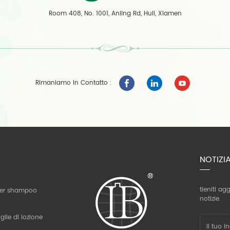
Room 408, No. 1001, Anling Rd, Huli, Xiamen
Rimaniamo In Contatto :
NOTIZI
tieniti ag
 per shampoo
notizie.
glie di lozione