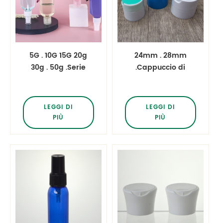
5G . 10G 15G 20g
24mm . 28mm
30g . 50g .Serie
.Cappuccio di
vuota in plastica
plastica 24 / 410
vuota PETG
Imballaggio
barattoli
cosmetici PP tappo
LEGGI DI
LEGGI DI
superiore del disco
PIÙ
PIÙ