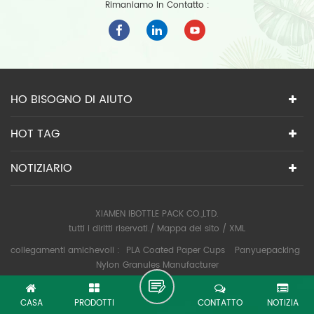
Rimaniamo In Contatto :
HO BISOGNO DI AIUTO
HOT TAG
NOTIZIARIO
XIAMEN IBOTTLE PACK CO.,LTD.
tutti i diritti riservati./
Mappa del sito
/
XML
collegamenti amichevoli :
PLA Coated Paper Cups
Panyuepacking
Nylon Granules Manufacturer
CASA
PRODOTTI
CONTATTO
NOTIZIA