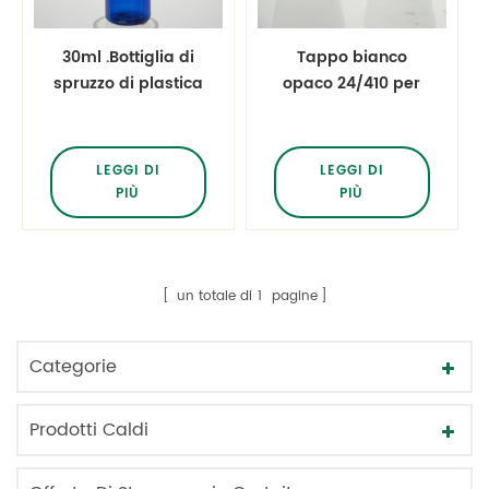
30ml .Bottiglia di
Tappo bianco
spruzzo di plastica
opaco 24/410 per
vuota per
flacone di lozione
imballaggio
cosmetico
LEGGI DI
LEGGI DI
PIÙ
PIÙ
un totale di
1
pagine
Categorie
Prodotti Caldi