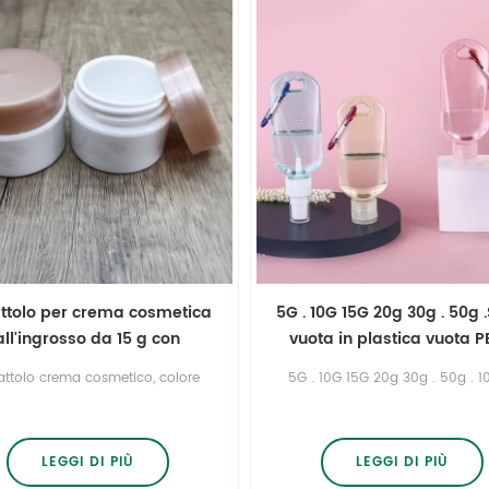
ttolo per crema cosmetica
5G . 10G 15G 20g 30g . 50g 
all'ingrosso da 15 g con
vuota in plastica vuota 
coperchio a vite
barattoli
attolo crema cosmetico, colore
5G . 10G 15G 20g 30g . 50g . 1
personalizzato, servizio di
150g . 200G 250g .Serie vuota
etichettatura e stampa.
plastica vuota PETG barattol
LEGGI DI PIÙ
LEGGI DI PIÙ