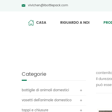
vivichen@ibottlepack.com
CASA
RIGUARDO A NOI
PRO
contenito
Categorie
Il durezz
può esser
bottiglie di animali domestici
vasetti dell'animale domestico
tappi e chiusure