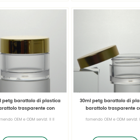
 petg barattolo di plastica
30ml petg barattolo di pla
arattolo trasparente con
barattolo trasparente c
cappuccio in abs
cappuccio di placcatu
rnendo OEM e ODM servizi. Il il
fornendo OEM e ODM servizi. Il
ontenitore è personalizzabile.
contenitore è personalizzabil
profittando dell'eleganza del
approfittando dell'eleganza 
riale, è un contenitore pieno di
materiale, è un contenitore pie