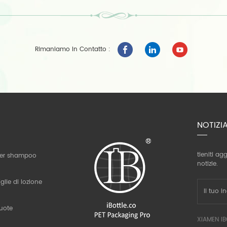
Rimaniamo In Contatto :
NOTIZI
tieniti ag
 per shampoo
notizie.
glie di lozione
vuote
XIAMEN IB