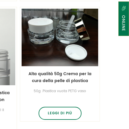
Alta qualità 50g Crema per la
cura della pelle di plastica
vuota PETG vaso
50g .Plastica vuota PETG vaso
stica
on
ra
 il
LEGGI DI PIÙ
e.
del
no di