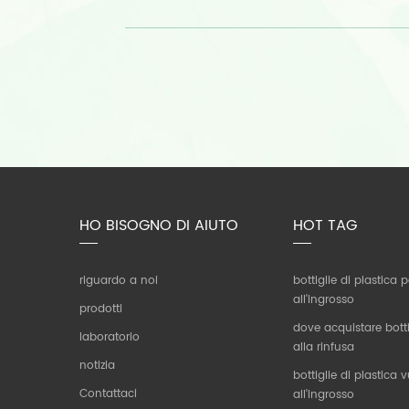
HO BISOGNO DI AIUTO
HOT TAG
riguardo a noi
bottiglie di plastica
all'ingrosso
prodotti
dove acquistare botti
laboratorio
alla rinfusa
notizia
bottiglie di plastica 
Contattaci
all'ingrosso