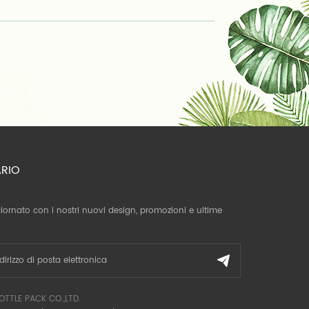
ARIO
giornato con i nostri nuovi design, promozioni e ultime
OTTLE PACK CO.,LTD.