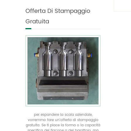
lus
forma unica in tutte le
Offerta Di Stampaggio
taglie realizza la tua
dell
confezione di prodotto
Gratuita
unica con la nostra
offerta di stampaggio
gratuita
per espandere la scala aziendale,
vorremmo fare un'offerta di stampaggio
gratuita. Se ti piace la forma o la capacità
specifica del flacone o del barattolo, ma