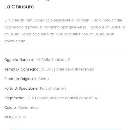
La Chiusura
BPA Free 28 mm Cappuccio resistente ai bambini Pillola medicinale
Cappuccio a prova di bambino Spingere verso il basso e chiudere la
chiusura Cappuccio nero 28-400 a costine con chiusura push-
down e turn
Oggetto Numero.:
14 Child Resistant C
Tempi Di Consegna:
35 Days after deposit received
Prodotto Originale:
China
Porto Di Spedizione:
Port of Xiamen
Pagamento:
30% Deposit, balance against copy of B/L
Colore:
Customized
MOQ:
10,000