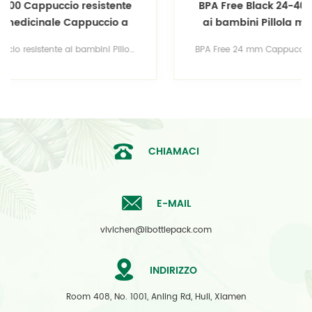
BPA Free Black 24-400 Cappuccio resistente
ai bambini Pillola medicinale Cappuccio a
prova di bambino Spingere verso il basso e
BPA Free 24 mm Cappuccio resistente ai bambini Pillola medicinale Cappuccio a prova di bambino Spingere verso il basso e chiudere la chiusura Tappo nero 24-400 a costine con chiusura push-down e turn
chiudere la chiusura
CHIAMACI
E-MAIL
vivichen@ibottlepack.com
INDIRIZZO
Room 408, No. 1001, Anling Rd, Huli, Xiamen