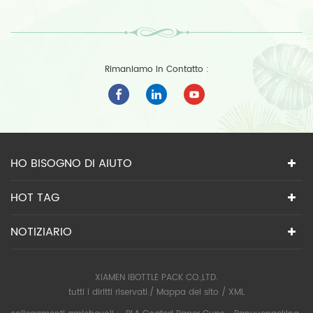
Rimaniamo In Contatto :
HO BISOGNO DI AIUTO
HOT TAG
NOTIZIARIO
XIAMEN IBOTTLE PACK CO.,LTD.
tutti i diritti riservati./
Mappa del sito
/
XML