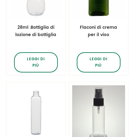
28ml .Bottiglia di
Flaconi di crema
lozione di bottiglia
per il viso
di acqua
rettangolari verdi
dell'animale
da 2 once 60 ml
domestico della
LEGGI DI
LEGGI DI
bottiglia di plastica
PIÙ
PIÙ