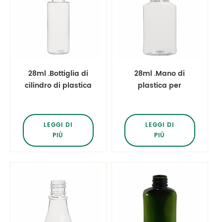
28ml .Bottiglia di
28ml .Mano di
cilindro di plastica
plastica per
per liquido
bottiglia di plastica
Sanitizer Bottiglia
ovale bottiglia
LEGGI DI
LEGGI DI
PIÙ
PIÙ