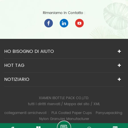
Rimaniamo In Contatto :
HO BISOGNO DI AIUTO
HOT TAG
NOTIZIARIO
XIAMEN IBOTTLE PACK CO.,LTD.
tutti i diritti riservati./
Mappa del sito
/
XML
collegamenti amichevoli :
PLA Coated Paper Cups
Panyuepacking
Nylon Granules Manufacturer