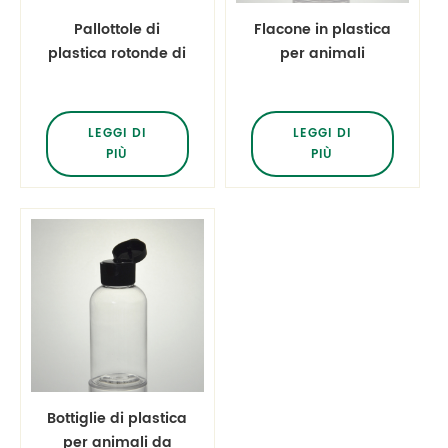
Pallottole di
Flacone in plastica
plastica rotonde di
per animali
cosmo rotondo di
domestici da 30 ml
85ml
con nebulizzatore
nero da 20 mm
LEGGI DI
LEGGI DI
PIÙ
PIÙ
Bottiglie di plastica
per animali da