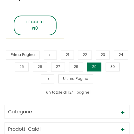
compagnia
trasparenti da 30
ml/1 oz Bottiglie
LEGGI DI
rotonde cosmo con
PIÙ
20-410
Prima Pagina
21
22
23
24
25
26
27
28
29
30
Ultima Pagina
un totale di
124
pagine
Categorie
Prodotti Caldi