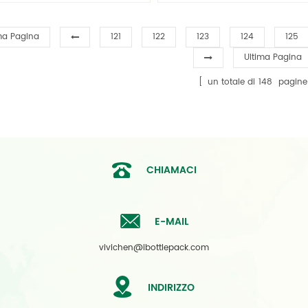
tiglie quadrate Contattaci per
bottiglie quadrate Contattaci
ottiglia gratuita Stampaggio!
bottiglia gratuita Stampaggi
ma Pagina
121
122
123
124
125
Ultima Pagina
un totale di
148
pagine
CHIAMACI
E-MAIL
vivichen@ibottlepack.com
INDIRIZZO