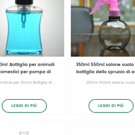
0ml .Bottiglia per animali
350ml 550ml salone vuoto 
omestici per pompa di
bottiglia dello spruzzo di 
pone liquido contenitore
dell'animale domestico fo
rnitore per 350ml Bottiglia di
350ml 550ml salone vuot
lla lavaggio della mano
sfera Ricaricabile bottig
lastica per animali domestici
bottiglia spray per animali
pe di schiuma .get Stampo per
domestici Hairstyling forma a 
iglie di plastica gratis per il tuo
Ricaricabile bottiglia
d! Noi .Progettarlo, personalizza
LEGGI DI PIÙ
LEGGI DI PIÙ
e produce It.