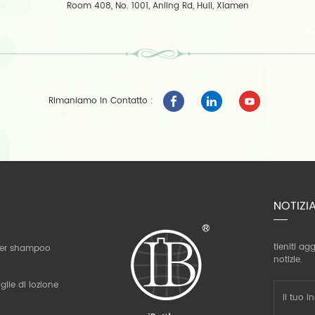
Room 408, No. 1001, Anling Rd, Huli, Xiamen
Rimaniamo In Contatto :
NOTIZI
tieniti ag
 per shampoo
notizie.
glie di lozione