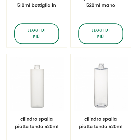
510ml bottiglia in
520ml mano
PET
disinfettante
bottiglia bottiglia
di plastica pet
LEGGI DI
LEGGI DI
PIÙ
PIÙ
cilindro spalla
cilindro spalla
piatta tondo 520ml
piatta tondo 520ml
28 / 410 bottiglia di
bottiglia di plastica