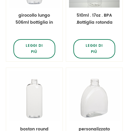
girocollo lungo
510ml . 17oz . BPA
506ml bottiglia in
.Bottiglia rotonda
pet trasparente
di Boston di
plastica libera con
spruzzatore di
LEGGI DI
LEGGI DI
nebbia
PIÙ
PIÙ
boston round
personalizzato