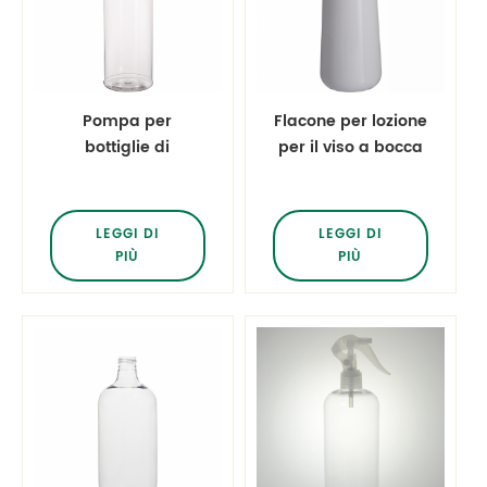
Pompa per
Flacone per lozione
bottiglie di
per il viso a bocca
shampoo
larga da 500 ml
trasparente ad
alta lucentezza da
LEGGI DI
LEGGI DI
500 ml
PIÙ
PIÙ