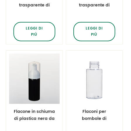
trasparente di
trasparente di
plastica da 60 ml
plastica da 60 ml
da 2 once con
da 2 once con
erogatore
dispensatore di
LEGGI DI
LEGGI DI
schiumogeno
schiuma bianca
PIÙ
PIÙ
trasparente
Flacone in schiuma
Flaconi per
di plastica nera da
bombole di
60 ml da 2 once
plastica pet da 60