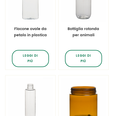
Flacone ovale da
Bottiglia rotonda
petalo in plastica
per animali
trasparente da 8,8
domestici in
once da 8,8 once
plastica
trasparente da 60
LEGGI DI
LEGGI DI
ml
PIÙ
PIÙ