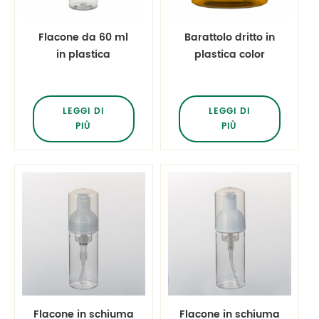
Flacone da 60 ml
Barattolo dritto in
in plastica
plastica color
trasparente da 2
ambra da 60 ml 2
once in pet
oz
LEGGI DI
LEGGI DI
PIÙ
PIÙ
Flacone in schiuma
Flacone in schiuma