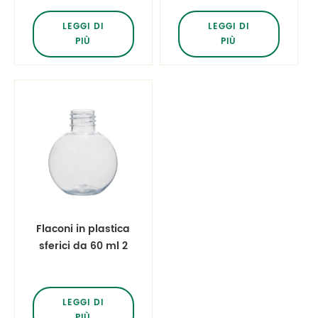
con dispensatore
ml 2 oz
di schiuma bianca
LEGGI DI
LEGGI DI
PIÙ
PIÙ
Flaconi in plastica
sferici da 60 ml 2
once a forma di
palla
LEGGI DI
PIÙ