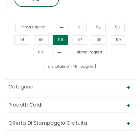
coperchio in ABS
Prima Pagina
51
52
53
54
55
56
57
58
59
60
Ultima Pagina
un totale di
148
pagine
Categorie
Prodotti Caldi
Offerta Di Stampaggio Gratuita