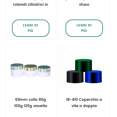
rotondi cilindrici in
sfuso
plastica PET da 100
personalizzato
ml con
pennello per
nebulizzatore nero
fondotinta pennello
LEGGI DI
LEGGI DI
fine
per correttore
PIÙ
PIÙ
69mm collo 80g
18-410 Coperchio a
100g 120g vasetto
vite a doppia
cosmetico di lusso
parete in plastica