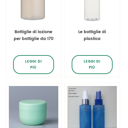
Bottiglie di lozione
Le bottiglie di
per bottiglie da 170
plastica
ml di bombole per
trasparente da 170
animali domestici
ml svuotano le
bottiglie di
LEGGI DI
LEGGI DI
lavaggio in acqua
PIÙ
PIÙ